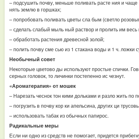
– подсушить почву, меньше поливать расте ния и чаще
нять землю в горшках;
– попробовать поливать цветы сла бым (светло розовы
– сделать слабый мыль ный раствор и пролить им весь 
– обработать растения древесной золой;
– полить почву сме сью из 1 стакана воды и 1 ч. ложки 
Необычный совет
Некоторые цветово ды используют простые спички. Говор
серных головок, то личинки постепенно ис чезнут.
«Ароматерапия» от мошек
– Нарезать чеснок тон кими дольками и разло жить по п
– погрузить в почву кор ки апельсина, других ци трусовы
– использовать табак из обычных папирос.
Радикальные меры
Если ни одно из средств не помогает, придется прибег