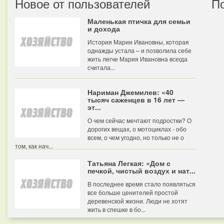
Новое от пользователей
П
Маленькая птичка для семьи
и дохода
История Марии Ивановны, которая
однажды устала – и позволила себе
жить легче Мария Ивановна всегда
считала...
Нариман Джемилев: «40
тысяч саженцев в 16 лет —
эт...
О чем сейчас мечтают подростки? О
дорогих вещах, о мотоциклах - обо
всем, о чем угодно, но только не о
том, как нач...
Татьяна Легкая: «Дом с
печкой, чистый воздух и нат...
В последнее время стало появляться
все больше ценителей простой
деревенской жизни. Люди не хотят
жить в спешке в бо...