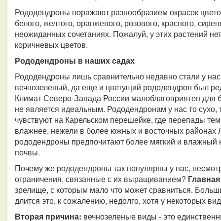
Рододендроны поражают разнообразием окрасок цветов
белого, желтого, оранжевого, розового, красного, сире
неожиданных сочетаниях. Пожалуй, у этих растений нет 
коричневых цветов.
Рододендроны в наших садах
Рододендроны лишь сравнительно недавно стали у нас
вечнозеленый, да еще и цветущий рододендрон был р
Климат Северо-Запада России малоблагоприятен для бо
не является идеальным. Рододендронам у нас то сухо, 
чувствуют на Карельском перешейке, где перепады темп
влажнее, нежели в более южных и восточных районах 
рододендроны предпочитают более мягкий и влажный к
почвы.
Почему же рододендроны так популярны у нас, несмот
ограничения, связанные с их выращиванием?
Главная
зрелище, с которым мало что может сравниться. Больши
длится это, к сожалению, недолго, хотя у некоторых в
Вторая причина:
вечнозеленые виды - это единствен