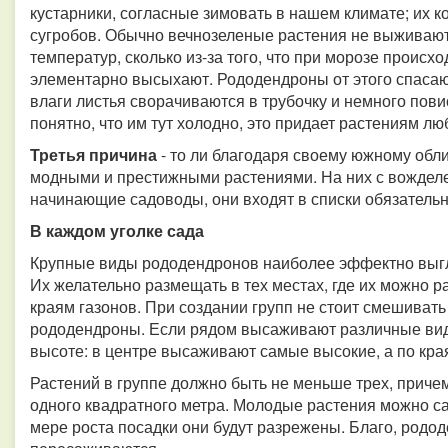
кустарники, согласные зимовать в нашем климате; их к
сугробов. Обычно вечнозеленые растения не выживают 
температур, сколько из-за того, что при морозе происх
элементарно высыхают. Рододендроны от этого спасаю
влаги листья сворачиваются в трубочку и немного пови
понятно, что им тут холодно, это придает растениям 
Третья причина
- то ли благодаря своему южному обли
модными и престижными растениями. На них с вожделе
начинающие садоводы, они входят в списки обязательн
В каждом уголке сада
Крупные виды рододендронов наиболее эффектно выг
Их желательно размещать в тех местах, где их можно ра
краям газонов. При создании групп не стоит смешиват
рододендроны. Если рядом высаживают различные виды
высоте: в центре высаживают самые высокие, а по края
Растений в группе должно быть не меньше трех, приче
одного квадратного метра. Молодые растения можно са
мере роста посадки они будут разрежены. Благо, родо