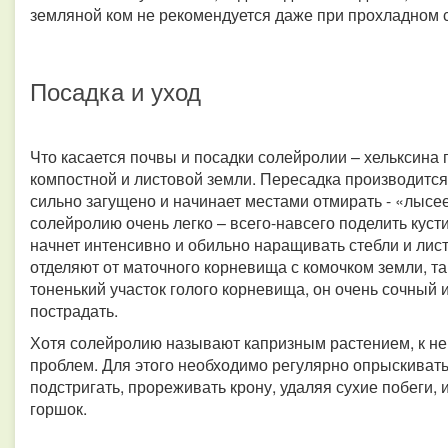
земляной ком не рекомендуется даже при прохладном 
Посадка и уход
Что касается почвы и посадки солейролии – хельксина
компостной и листовой земли. Пересадка производится
сильно загущено и начинает местами отмирать - «лысее
солейролию очень легко – всего-навсего поделить кусти
начнет интенсивно и обильно наращивать стебли и лист
отделяют от маточного корневища с комочком земли, та
тоненький участок голого корневища, он очень сочный 
пострадать.
Хотя солейролию называют капризным растением, к ней
проблем. Для этого необходимо регулярно опрыскивать
подстригать, прореживать крону, удаляя сухие побеги
горшок.