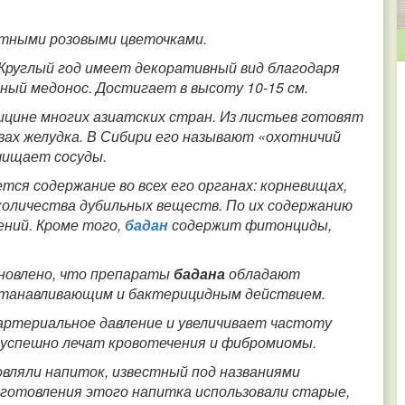
ятными розовыми цветочками.
. Круглый год имеет декоративный вид благодаря
ный медонос. Достигает в высоту 10-15 см.
ицине многих азиатских стран. Из листьев готовят
вах желудка. В Сибири его называют «охотничий
очищает сосуды.
ется содержание во всех его органах: корневищах,
 количества дубильных веществ. По их содержанию
ений. Кроме того,
бадан
содержит фитонциды,
новлено, что препараты
бадана
обладают
станавливающим и бактерицидным действием.
артериальное давление и увеличивает частоту
 успешно лечат кровотечения и фибромиомы.
вляли напиток, известный под названиями
риготовления этого напитка использовали старые,