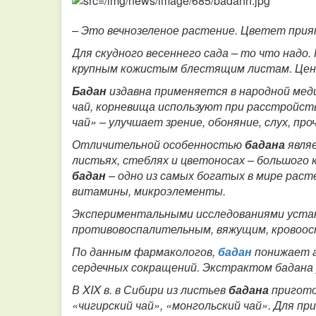
– Это вечнозеленое растение. Цветет при
Для скудного весеннего сада – то что надо
крупным кожистым блестящим листам.
Цен
Бадан
издавна применяется в народной мед
чай, корневища используют при расстройст
чай» – улучшает зрение, обоняние, слух, пр
Отличительной особенностью
бадана
явля
листьях, стеблях и цветоносах – большого
бадан
– одно из самых богатых в мире раст
витамины, микроэлементы.
Экспериментальными исследованиями уста
противовоспалительным, вяжущим, кровоо
По данным фармакологов,
бадан
понижает 
сердечных сокращений. Экстрактом бадана
В XIX в. в Сибири из листьев
бадана
пригото
«чигирский чай», «монгольский чай». Для п