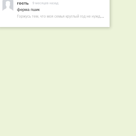
гость
9 месяцев назад
ферма пшик
Горжусь тем, что моя семья круглый год не нуждается в покупных витаминах