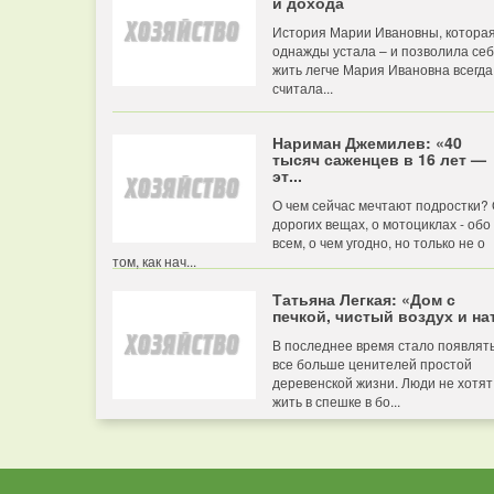
и дохода
История Марии Ивановны, котора
однажды устала – и позволила се
жить легче Мария Ивановна всегда
считала...
Нариман Джемилев: «40
тысяч саженцев в 16 лет —
эт...
О чем сейчас мечтают подростки?
дорогих вещах, о мотоциклах - обо
всем, о чем угодно, но только не о
том, как нач...
Татьяна Легкая: «Дом с
печкой, чистый воздух и нат
В последнее время стало появлят
все больше ценителей простой
деревенской жизни. Люди не хотят
жить в спешке в бо...