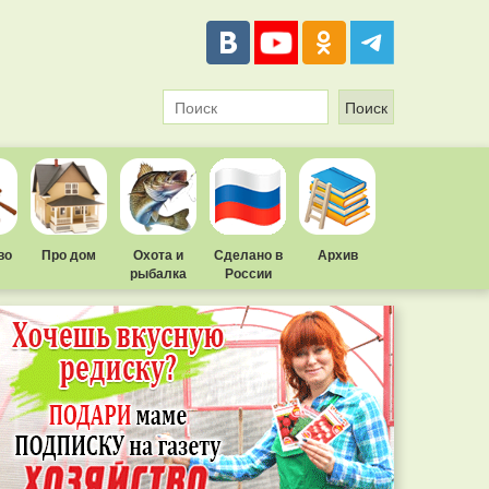
во
Про дом
Охота и
Сделано в
Архив
рыбалка
России