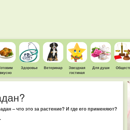
Готовим
Здоровье
Ветеринар
Звездная
Для души
Общест
вкусно
гостиная
адан?
адан – что это за растение? И где его применяют?
.