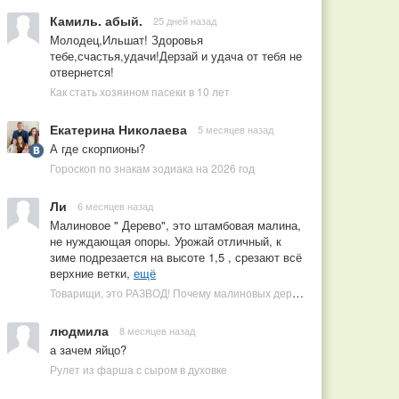
Камиль. абый.
25 дней назад
Молодец,Ильшат! Здоровья
тебе,счастья,удачи!Дерзай и удача от тебя не
отвернется!
Как стать хозяином пасеки в 10 лет
Екатерина Николаева
5 месяцев назад
А где скорпионы?
Гороскоп по знакам зодиака на 2026 год
Ли
6 месяцев назад
Малиновое " Дерево", это штамбовая малина,
не нуждающая опоры. Урожай отличный, к
зиме подрезается на высоте 1,5 , срезают всё
верхние ветки,
ещё
Товарищи, это РАЗВОД! Почему малиновых деревьев не бывает, или Как ушлые продавцы наживаются на мечтах садоводов
людмила
8 месяцев назад
а зачем яйцо?
Рулет из фарша с сыром в духовке