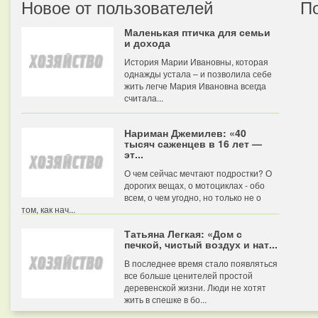
Новое от пользователей
П
Маленькая птичка для семьи
и дохода
История Марии Ивановны, которая
однажды устала – и позволила себе
жить легче Мария Ивановна всегда
считала...
Нариман Джемилев: «40
тысяч саженцев в 16 лет —
эт...
О чем сейчас мечтают подростки? О
дорогих вещах, о мотоциклах - обо
всем, о чем угодно, но только не о
том, как нач...
Татьяна Легкая: «Дом с
печкой, чистый воздух и нат...
В последнее время стало появляться
все больше ценителей простой
деревенской жизни. Люди не хотят
жить в спешке в бо...